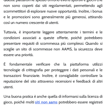
non sono coperti dai siti regolamentati, permettendo agli
scommettitori di esplorare nuove opportunità. Inoltre, i bonus
e le promozioni sono generalmente più generosi, attirando
così un numero crescente di utenti.
Tuttavia, è importante leggere attentamente i termini e le
condizioni associati a queste offerte, poiché potrebbero
presentare requisiti di scommessa più complessi. Quando si
sceglie un sito di scommesse non AAMS, la sicurezza deve
essere una priorità.
È fondamentale verificare che la piattaforma utilizzi
tecnologie di crittografia per proteggere i dati personali e le
transazioni finanziarie. Inoltre, è consigliabile controllare la
reputazione del sito attraverso recensioni e feedback di altri
utenti.
Una buona pratica è anche quella di informarsi sulla licenza di
gioco, poiché molti
siti non aams
potrebbero essere registrati