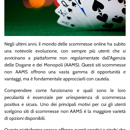
Negli ultimi anni, il mondo delle scommesse online ha subito
una notevole evoluzione, con sempre più utenti che si
avvicinano a piattaforme non regolamentate dall’Agenzia
delle Dogane e dei Monopoli (AAMS). Questi siti scommesse
non AAMS offrono una vasta gamma di opportunità e
vantaggi, ma è fondamentale approcciarli con cautela.
Comprendere come funzionano e quali sono le loro
peculiarità è essenziale per un’esperienza di scommessa
positiva e sicura. Uno dei principali motivi per cui gli utenti
scelgono siti di scommesse non AAMS è la maggiore varietà
di opzioni disponibili.
Queste piattaforme spesso offrono eventi sportivi e giochi che