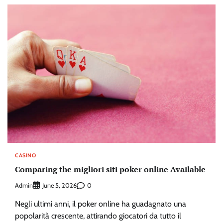
CASINO
Comparing the migliori siti poker online Available
Admin
0
June 5, 2026
Negli ultimi anni, il poker online ha guadagnato una
popolarità crescente, attirando giocatori da tutto il