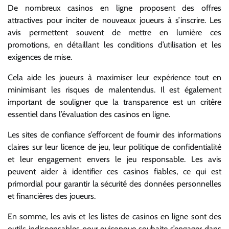
De nombreux casinos en ligne proposent des offres
attractives pour inciter de nouveaux joueurs à s’inscrire. Les
avis permettent souvent de mettre en lumière ces
promotions, en détaillant les conditions d’utilisation et les
exigences de mise.
Cela aide les joueurs à maximiser leur expérience tout en
minimisant les risques de malentendus. Il est également
important de souligner que la transparence est un critère
essentiel dans l’évaluation des casinos en ligne.
Les sites de confiance s’efforcent de fournir des informations
claires sur leur licence de jeu, leur politique de confidentialité
et leur engagement envers le jeu responsable. Les avis
peuvent aider à identifier ces casinos fiables, ce qui est
primordial pour garantir la sécurité des données personnelles
et financières des joueurs.
En somme, les avis et les listes de casinos en ligne sont des
outils indispensables pour quiconque souhaite s’engager dans