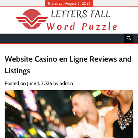
Skip
Thursday, August 6, 2026
to
content
Website Casino en Ligne Reviews and
Listings
Posted on
June 1, 2026
by
admin