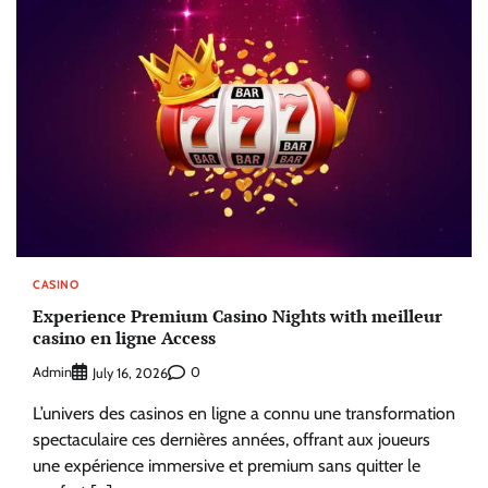
CASINO
Experience Premium Casino Nights with meilleur
casino en ligne Access
Admin
0
July 16, 2026
L’univers des casinos en ligne a connu une transformation
spectaculaire ces dernières années, offrant aux joueurs
une expérience immersive et premium sans quitter le