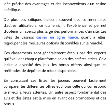
idée précise des avantages et des inconvénients d’un casino
spécifique.
De plus, ces critiques incluent souvent des commentaires
d’autres utilisateurs, ce qui enrichit l’expérience et permet
d’obtenir un aperçu plus large des performances d’un site. Les
listes de casinos
casino en ligne france
, quant à elles,
regroupent les meilleures options disponibles sur le marché.
Ces classements sont généralement établis par des experts
qui évaluent chaque plateforme selon des critères stricts. Cela
inclut la diversité des jeux, les bonus offerts, ainsi que les
méthodes de dépôt et de retrait disponibles.
En consultant ces listes, les joueurs peuvent facilement
comparer les différentes offres et choisir celle qui correspond
le mieux à leurs attentes. Un autre aspect fondamental des
avis et des listes est la mise en avant des promotions et des
bonus.