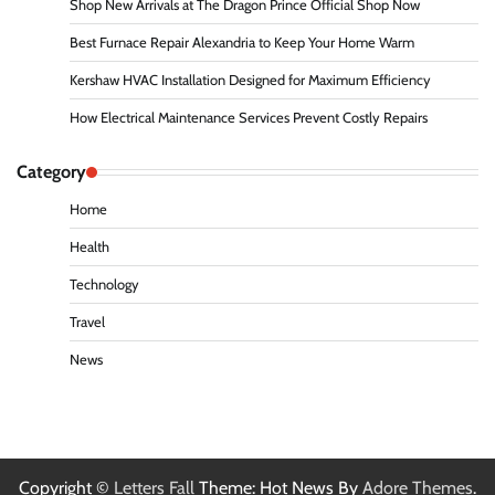
Shop New Arrivals at The Dragon Prince Official Shop Now
Best Furnace Repair Alexandria to Keep Your Home Warm
Kershaw HVAC Installation Designed for Maximum Efficiency
How Electrical Maintenance Services Prevent Costly Repairs
Category
Home
Health
Technology
Travel
News
Copyright ©
Letters Fall
Theme: Hot News By
Adore Themes
.