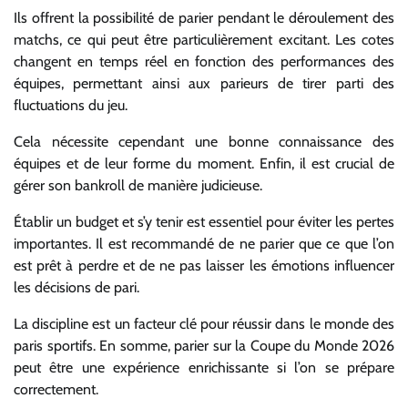
Ils offrent la possibilité de parier pendant le déroulement des
matchs, ce qui peut être particulièrement excitant. Les cotes
changent en temps réel en fonction des performances des
équipes, permettant ainsi aux parieurs de tirer parti des
fluctuations du jeu.
Cela nécessite cependant une bonne connaissance des
équipes et de leur forme du moment. Enfin, il est crucial de
gérer son bankroll de manière judicieuse.
Établir un budget et s’y tenir est essentiel pour éviter les pertes
importantes. Il est recommandé de ne parier que ce que l’on
est prêt à perdre et de ne pas laisser les émotions influencer
les décisions de pari.
La discipline est un facteur clé pour réussir dans le monde des
paris sportifs. En somme, parier sur la Coupe du Monde 2026
peut être une expérience enrichissante si l’on se prépare
correctement.