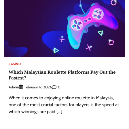
CASINO
Which Malaysian Roulette Platforms Pay Out the
Fastest?
Admin
0
February 17, 2026
When it comes to enjoying online roulette in Malaysia,
one of the most crucial factors for players is the speed at
which winnings are paid […]