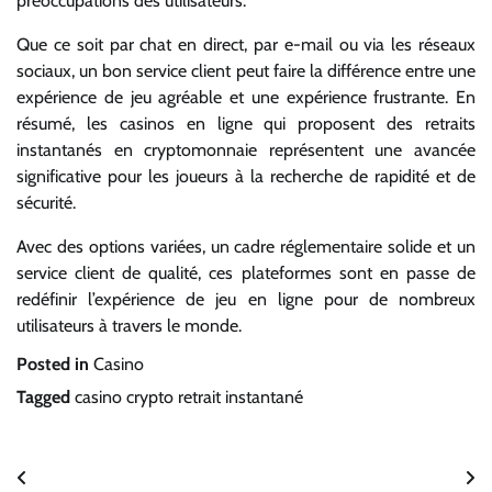
préoccupations des utilisateurs.
Que ce soit par chat en direct, par e-mail ou via les réseaux
sociaux, un bon service client peut faire la différence entre une
expérience de jeu agréable et une expérience frustrante. En
résumé, les casinos en ligne qui proposent des retraits
instantanés en cryptomonnaie représentent une avancée
significative pour les joueurs à la recherche de rapidité et de
sécurité.
Avec des options variées, un cadre réglementaire solide et un
service client de qualité, ces plateformes sont en passe de
redéfinir l’expérience de jeu en ligne pour de nombreux
utilisateurs à travers le monde.
Posted in
Casino
Tagged
casino crypto retrait instantané
Post