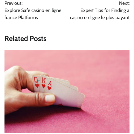
Previous:
Next:
navigation
Explore Safe casino en ligne
Expert Tips for Finding a
france Platforms
casino en ligne le plus payant
Related Posts