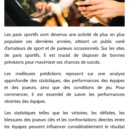
Les paris sportifs sont devenus une activité de plus en plus
populaire ces dernières années, attirant un public varié
d’amateurs de sport et de parieurs occasionnels. Sur les sites
de paris sportifs, il est crucial de disposer de bonnes
prévisions pour maximiser ses chances de succès.
Les meilleures prédictions reposent sur une analyse
approfondie des statistiques, des performances des équipes
et des joueurs, ainsi que des conditions de jeu. Pour
commencer, il est essentiel de suivre les performances
récentes des équipes.
Les statistiques telles que les victoires, les défaites, les
blessures des joueurs clés et les confrontations directes entre
les équipes peuvent influencer considérablement le résultat