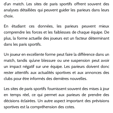
d’un match. Les sites de paris sportifs offrent souvent des
analyses détaillées qui peuvent guider les parieurs dans leurs
choix.
En étudiant ces données, les parieurs peuvent mieux
comprendre les forces et les faiblesses de chaque équipe. De
plus, la forme actuelle des joueurs est un facteur déterminant
dans les paris sportifs.
Un joueur en excellente forme peut faire la différence dans un
match, tandis qu’une blessure ou une suspension peut avoir
un impact négatif sur une équipe. Les parieurs doivent donc
rester attentifs aux actualités sportives et aux annonces des
clubs pour être informés des dernières nouvelles.
Les sites de paris sportifs fournissent souvent des mises à jour
en temps réel, ce qui permet aux parieurs de prendre des
décisions éclairées. Un autre aspect important des prévisions
sportives est la compréhension des cotes.