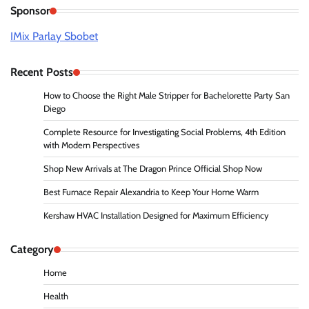
Sponsor
IMix Parlay Sbobet
Recent Posts
How to Choose the Right Male Stripper for Bachelorette Party San
Diego
Complete Resource for Investigating Social Problems, 4th Edition
with Modern Perspectives
Shop New Arrivals at The Dragon Prince Official Shop Now
Best Furnace Repair Alexandria to Keep Your Home Warm
Kershaw HVAC Installation Designed for Maximum Efficiency
Category
Home
Health