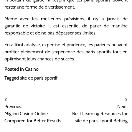
rester une forme de divertissement.
Même avec les meilleures prévisions, il n’y a jamais de
garantie de victoire. Il est essentiel de parier de manière
responsable et de ne pas dépasser ses limites.
En alliant analyse, expertise et prudence, les parieurs peuvent
profiter pleinement de l’expérience des paris sportifs tout en
optimisant leurs chances de succès.
Posted in
Casino
Tagged
site de paris sportif
Post
Previous:
Next:
navigation
Migliori Casinò Online
Best Learning Resources for
Compared for Better Results
site de paris sportif Betting