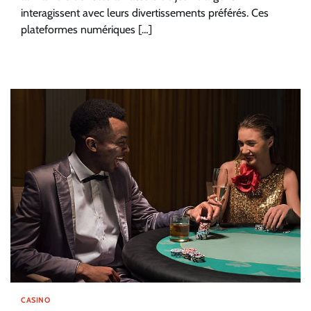
interagissent avec leurs divertissements préférés. Ces
plateformes numériques […]
CASINO