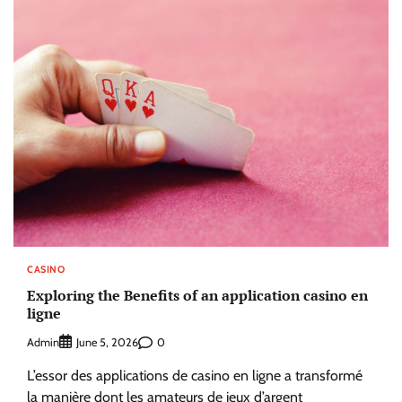
CASINO
Exploring the Benefits of an application casino en
ligne
Admin
0
June 5, 2026
L’essor des applications de casino en ligne a transformé
la manière dont les amateurs de jeux d’argent