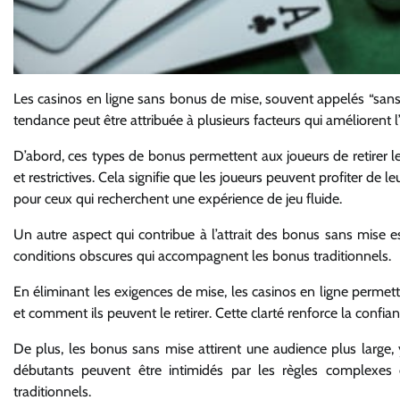
Les casinos en ligne sans bonus de mise, souvent appelés “sans
tendance peut être attribuée à plusieurs facteurs qui améliorent l’
D’abord, ces types de bonus permettent aux joueurs de retirer 
et restrictives. Cela signifie que les joueurs peuvent profiter de 
pour ceux qui recherchent une expérience de jeu fluide.
Un autre aspect qui contribue à l’attrait des bonus sans mise es
conditions obscures qui accompagnent les bonus traditionnels.
En éliminant les exigences de mise, les casinos en ligne permett
et comment ils peuvent le retirer. Cette clarté renforce la confia
De plus, les bonus sans mise attirent une audience plus large
débutants peuvent être intimidés par les règles complexe
traditionnels.