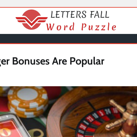
ger Bonuses Are Popular