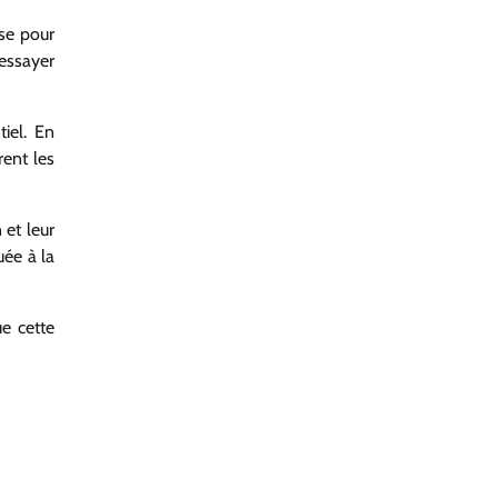
ise pour
 essayer
iel. En
rent les
 et leur
uée à la
e cette