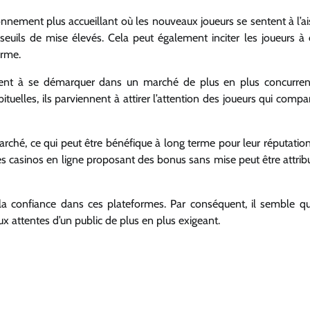
nnement plus accueillant où les nouveaux joueurs se sentent à l’a
 seuils de mise élevés. Cela peut également inciter les joueurs à
orme.
ment à se démarquer dans un marché de plus en plus concurrent
tuelles, ils parviennent à attirer l’attention des joueurs qui compa
ché, ce qui peut être bénéfique à long terme pour leur réputation
 des casinos en ligne proposant des bonus sans mise peut être attrib
la confiance dans ces plateformes. Par conséquent, il semble qu
x attentes d’un public de plus en plus exigeant.