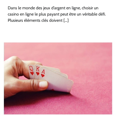
Dans le monde des jeux d’argent en ligne, choisir un
casino en ligne le plus payant peut être un véritable défi.
Plusieurs éléments clés doivent […]