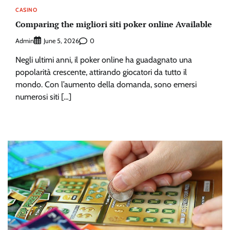
CASINO
Comparing the migliori siti poker online Available
Admin
0
June 5, 2026
Negli ultimi anni, il poker online ha guadagnato una
popolarità crescente, attirando giocatori da tutto il
mondo. Con l’aumento della domanda, sono emersi
numerosi siti […]