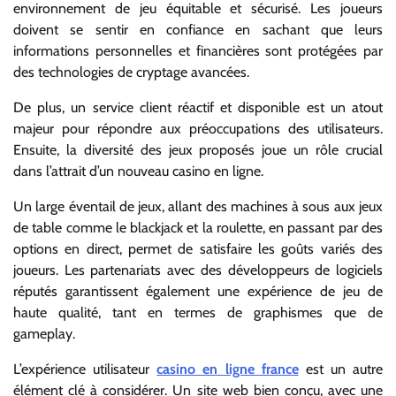
environnement de jeu équitable et sécurisé. Les joueurs
doivent se sentir en confiance en sachant que leurs
informations personnelles et financières sont protégées par
des technologies de cryptage avancées.
De plus, un service client réactif et disponible est un atout
majeur pour répondre aux préoccupations des utilisateurs.
Ensuite, la diversité des jeux proposés joue un rôle crucial
dans l’attrait d’un nouveau casino en ligne.
Un large éventail de jeux, allant des machines à sous aux jeux
de table comme le blackjack et la roulette, en passant par des
options en direct, permet de satisfaire les goûts variés des
joueurs. Les partenariats avec des développeurs de logiciels
réputés garantissent également une expérience de jeu de
haute qualité, tant en termes de graphismes que de
gameplay.
L’expérience utilisateur
casino en ligne france
est un autre
élément clé à considérer. Un site web bien conçu, avec une