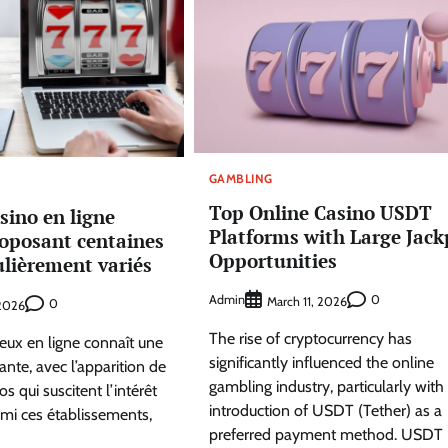
GAMBLING
Top Online Casino USDT
sino en ligne
Platforms with Large Jack
roposant centaines
Opportunities
ulièrement variés
Admin
0
March 11, 2026
0
 2026
The rise of cryptocurrency has
eux en ligne connaît une
significantly influenced the online
ante, avec l’apparition de
gambling industry, particularly with
s qui suscitent l’intérêt
introduction of USDT (Tether) as a
rmi ces établissements,
preferred payment method. USDT