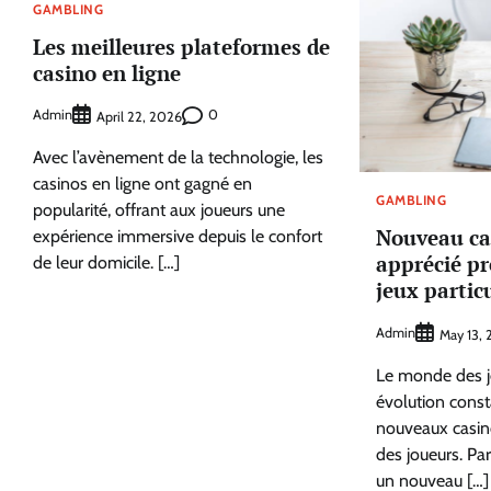
GAMBLING
Les meilleures plateformes de
casino en ligne
Admin
0
April 22, 2026
Avec l’avènement de la technologie, les
casinos en ligne ont gagné en
GAMBLING
popularité, offrant aux joueurs une
Nouveau ca
expérience immersive depuis le confort
apprécié p
de leur domicile. […]
jeux partic
Admin
May 13,
Le monde des j
évolution const
nouveaux casino
des joueurs. Pa
un nouveau […]