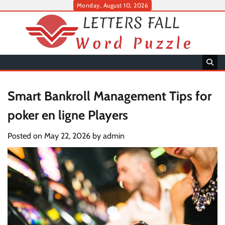
Skip
Monday, August 10, 2026
to
content
Smart Bankroll Management Tips for
poker en ligne Players
Posted on
May 22, 2026
by
admin