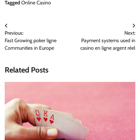
Tagged
Online Casino
Post
Previous:
Next:
navigation
Fast Growing poker ligne
Payment systems used in
Communities in Europe
casino en ligne argent réel
Related Posts