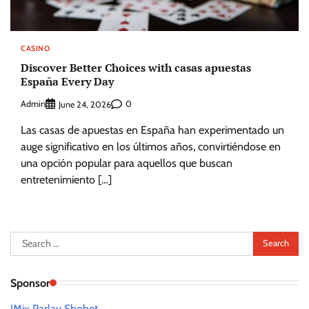
CASINO
Discover Better Choices with casas apuestas
España Every Day
Admin
0
June 24, 2026
Las casas de apuestas en España han experimentado un
auge significativo en los últimos años, convirtiéndose en
una opción popular para aquellos que buscan
entretenimiento […]
Search
for:
Sponsor
IMix Parlay Sbobet