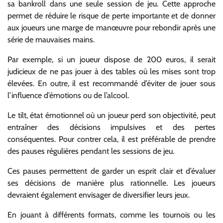
sa bankroll dans une seule session de jeu. Cette approche
permet de réduire le risque de perte importante et de donner
aux joueurs une marge de manœuvre pour rebondir après une
série de mauvaises mains.
Par exemple, si un joueur dispose de 200 euros, il serait
judicieux de ne pas jouer à des tables où les mises sont trop
élevées. En outre, il est recommandé d’éviter de jouer sous
l’influence d’émotions ou de l’alcool.
Le tilt, état émotionnel où un joueur perd son objectivité, peut
entraîner des décisions impulsives et des pertes
conséquentes. Pour contrer cela, il est préférable de prendre
des pauses régulières pendant les sessions de jeu.
Ces pauses permettent de garder un esprit clair et d’évaluer
ses décisions de manière plus rationnelle. Les joueurs
devraient également envisager de diversifier leurs jeux.
En jouant à différents formats, comme les tournois ou les