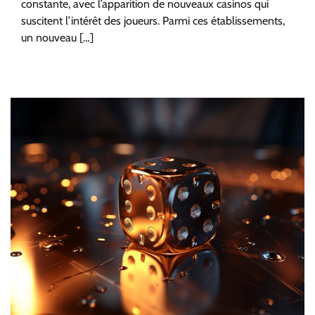
constante, avec l’apparition de nouveaux casinos qui
suscitent l’intérêt des joueurs. Parmi ces établissements,
un nouveau […]