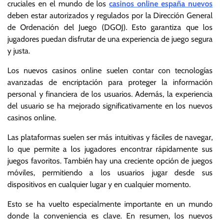
cruciales en el mundo de los
casinos online españa nuevos
deben estar autorizados y regulados por la Dirección General
de Ordenación del Juego (DGOJ). Esto garantiza que los
jugadores puedan disfrutar de una experiencia de juego segura
y justa.
Los nuevos casinos online suelen contar con tecnologías
avanzadas de encriptación para proteger la información
personal y financiera de los usuarios. Además, la experiencia
del usuario se ha mejorado significativamente en los nuevos
casinos online.
Las plataformas suelen ser más intuitivas y fáciles de navegar,
lo que permite a los jugadores encontrar rápidamente sus
juegos favoritos. También hay una creciente opción de juegos
móviles, permitiendo a los usuarios jugar desde sus
dispositivos en cualquier lugar y en cualquier momento.
Esto se ha vuelto especialmente importante en un mundo
donde la conveniencia es clave. En resumen, los nuevos