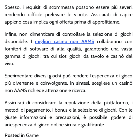
Spesso, i requisiti di scommessa possono essere più severi,
rendendo difficile prelevare le vincite. Assicurati di capire
appieno cosa implica ogni offerta prima di approfittarne.
Infine, non dimenticare di controllare la selezione di giochi
disponibile. I
migliori casino non AAMS
collaborano con
fornitori di software di alta qualità, garantendo una vasta
gamma di giochi, tra cui slot, giochi da tavolo e casinò dal
vivo.
Sperimentare diversi giochi può rendere l’esperienza di gioco
più divertente e coinvolgente. In sintesi, scegliere un casinò
non AAMS richiede attenzione e ricerca.
Assicurati di considerare la reputazione della piattaforma, i
metodi di pagamento, i bonus e la selezione di giochi. Con le
giuste informazioni e precauzioni, è possibile godere di
un’esperienza di gioco online sicura e gratificante.
Posted in
Game