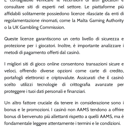
consultare siti di esperti nel settore. Le piattaforme più
affidabili solitamente possiedono licenze rilasciate da enti di
regolamentazione rinomati, come la Malta Gaming Authority
o la UK Gambling Commission.
Queste licenze garantiscono un certo livello di sicurezza e
protezione per i giocatori. Inoltre, è importante analizzare i
metodi di pagamento offerti dal casinò.
I migliori siti di gioco online consentono transazioni sicure e
veloci, offrendo diverse opzioni come carte di credito,
portafogli elettronici e criptovalute. Assicurati che il casinò
scelto utilizzi tecnologie di crittografia avanzate per
proteggere i tuoi dati personali e finanziari.
Un altro fattore cruciale da tenere in considerazione sono i
bonus e le promozioni. I casinò non AAMS tendono a offrire
bonus di benvenuto più allettanti rispetto a quelli AAMS, ma è
fondamentale leggere attentamente i termini e le condizioni.