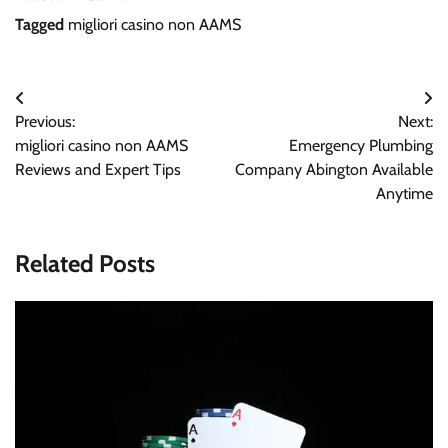
Tagged
migliori casino non AAMS
Post
Previous:
Next:
navigation
migliori casino non AAMS
Emergency Plumbing
Reviews and Expert Tips
Company Abington Available
Anytime
Related Posts