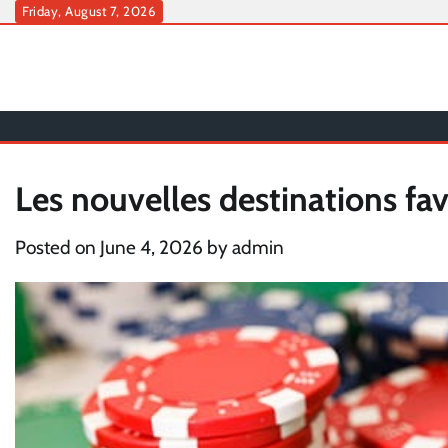
Skip
Friday, August 7, 2026
to
content
Les nouvelles destinations fav
Posted on
June 4, 2026
by
admin