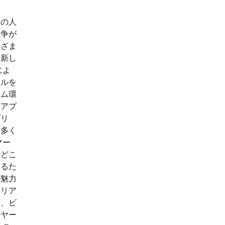
リの人
競争が
まざま
に新し
によ
キルを
ーム環
ーアプ
プリ
、多く
マー
、どこ
きるた
が魅力
、リア
り、ビ
イヤー