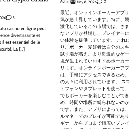
Admin
0
May 8, 2026
最近、オンラインポーカーアプ
0
 2026
気が急上昇しています。特に、
激化しているこの市場では、さ
ypto casino en ligne peut
なアプリが登場し、プレイヤー
ience divertissante et
い体験を提供しています。 これ
 il est essentiel de le
り、ポーカー愛好者は自分のス
écurité. La […]
試す場が増え、より刺激的なゲ
境が生まれていおすすめポーカ
リます。オンラインポーカーア
は、手軽にアクセスできるため
の人々に利用されています。 ス
トフォンやタブレットを使って
でもポーカーを楽しむことがで
め、時間や場所に縛られないの
です。また、アプリによっては
ルマネーでのプレイが可能であ
ギナーからプロまで幅広いプレ