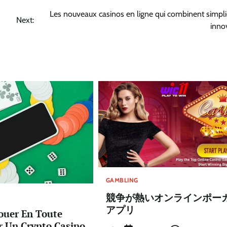
Les nouveaux casinos en ligne qui combinent simplic
Next:
inno
GAMBLING
競争が熱いオンラインポー
アプリ
uer En Toute
r Un Crypto Casino