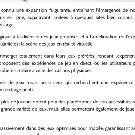
a connu une expansion fulgurante, entraînant l’émergence de no
eux en ligne, auparavant limitées à quelques sites bien connus, 
s large.
ique, à la diversité des jeux proposés et à l’amélioration de l’ex
rité est la scène des jeux en réalité virtuelle.
merger totalement dans leurs jeux préférés, rendant l’expérien
 proposent des expériences de jeu en direct, où les utilisateurs 
sphère similaire à celle des casinos physiques.
nés de jeux, mais aussi ceux qui recherchent une expérience 
e un large public.
 plus de joueurs optent pour des plateformes de jeux accessibles s
 grande variété de jeux, mais elles permettent également de jouer
assivement dans des jeux optimisés pour mobile, garantissant ai