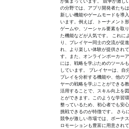
が集まっています。 競争が激し
の分野では、アプリ開発者たち
新しい機能やゲームモードを導
います。例えば、トーナメント
ゲームや、ソーシャル要素を取
た機能などが人気です。 これに
り、プレイヤー同士の交流が促
れ、より楽しい体験が提供され
す。また、オンラインポーカー
には、戦略を学ぶためのツール
しています。 プレイヤーは、自
プレイを分析する機能や、他の
ヤーの戦略を学ぶことができる
活用することで、スキル向上を
とができます。このような学習
整っているため、初心者でも安
挑戦できるのが特徴です。 さら
競争が激しい市場では、ボーナ
ロモーションも豊富に用意され