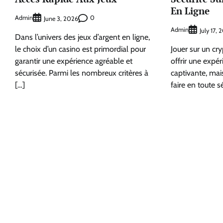
En Ligne
Admin
0
June 3, 2026
Admin
July 17,
Dans l’univers des jeux d’argent en ligne,
le choix d’un casino est primordial pour
Jouer sur un cr
garantir une expérience agréable et
offrir une expér
sécurisée. Parmi les nombreux critères à
captivante, mais
[…]
faire en toute s