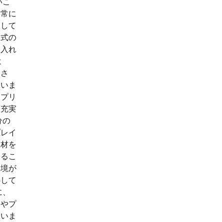
いこ
は常に
入して
形式の
り入れ
よ
進さ
ていま
アプリ
も充実
分の
プレイ
教材を
図るこ
環境が
心して
に、
スやプ
ていま