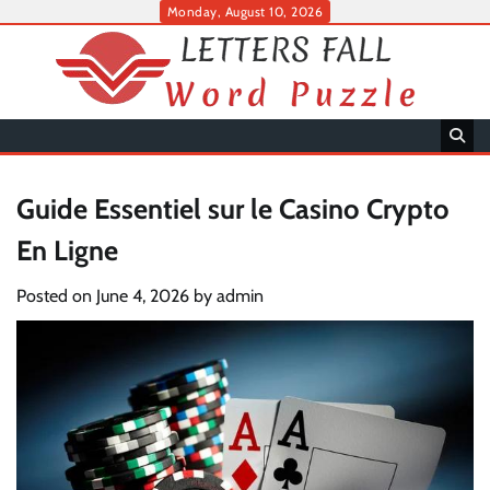
Skip
Monday, August 10, 2026
to
content
Guide Essentiel sur le Casino Crypto
En Ligne
Posted on
June 4, 2026
by
admin