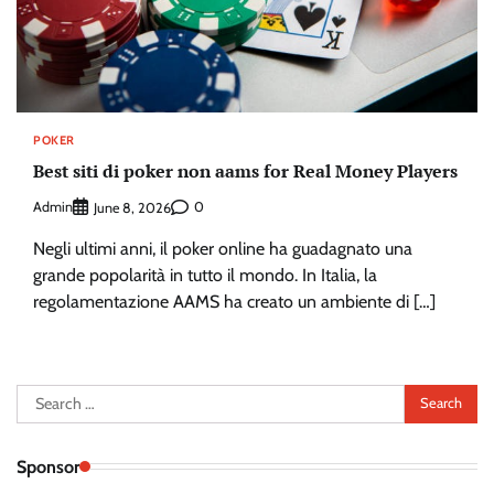
POKER
Best siti di poker non aams for Real Money Players
Admin
0
June 8, 2026
Negli ultimi anni, il poker online ha guadagnato una
grande popolarità in tutto il mondo. In Italia, la
regolamentazione AAMS ha creato un ambiente di […]
Search
for:
Sponsor