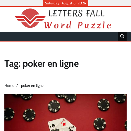
Skip
Saturday, August 8, 2026
to
content
Tag:
poker en ligne
Home
poker en ligne