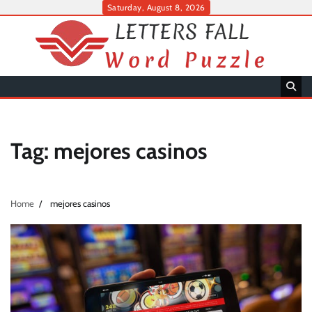
Skip
Saturday, August 8, 2026
to
content
Tag:
mejores casinos
Home
mejores casinos