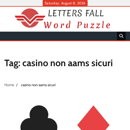
Skip
Saturday, August 8, 2026
to
content
Tag:
casino non aams sicuri
Home
casino non aams sicuri