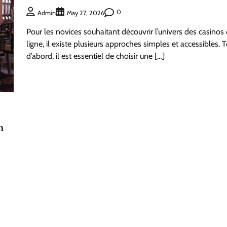
0
Admin
May 27, 2026
Pour les novices souhaitant découvrir l’univers des casinos
ligne, il existe plusieurs approches simples et accessibles. 
d’abord, il est essentiel de choisir une […]
n