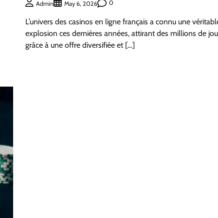
0
Admin
May 6, 2026
L’univers des casinos en ligne français a connu une véritabl
explosion ces dernières années, attirant des millions de jo
grâce à une offre diversifiée et […]